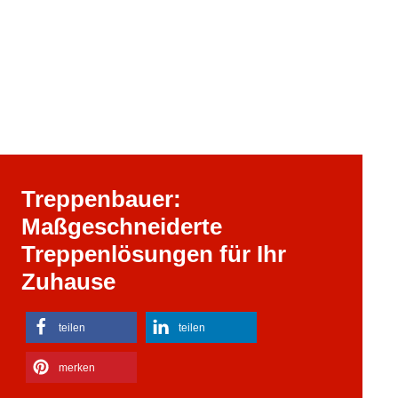
Treppenbauer:
Maßgeschneiderte
Treppenlösungen für Ihr
Zuhause
teilen
teilen
merken