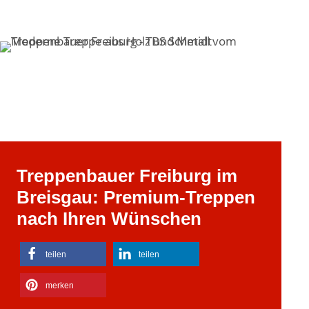
Treppenbauer Freiburg im
Breisgau: Premium-Treppen
nach Ihren Wünschen
teilen
teilen
merken