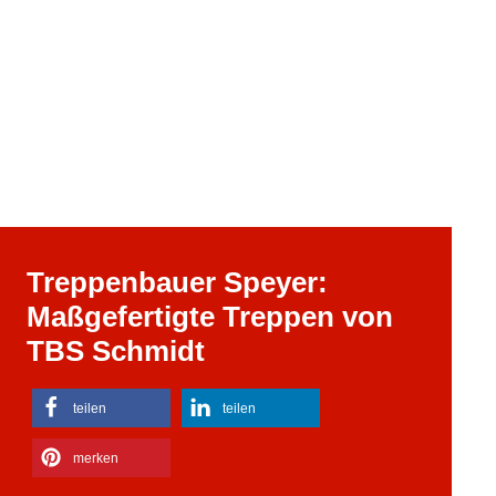
Treppenbauer Speyer:
Maßgefertigte Treppen von
TBS Schmidt
teilen
teilen
merken